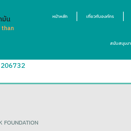
หน้าหลัก
เกี่ยวกับองค์กร
ามัน
r than
สนับสนุนง
27206732
K FOUNDATION