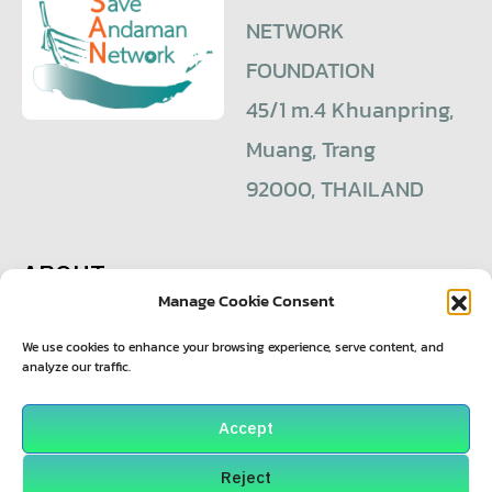
NETWORK
FOUNDATION
45/1 m.4 Khuanpring,
Muang, Trang
92000, THAILAND
ABOUT
Manage Cookie Consent
+6680 528 9553
saveandaman@yahoo.com
We use cookies to enhance your browsing experience, serve content, and
analyze our traffic.
© 2021 – Save Andaman Network Foundation
Accept
Reject