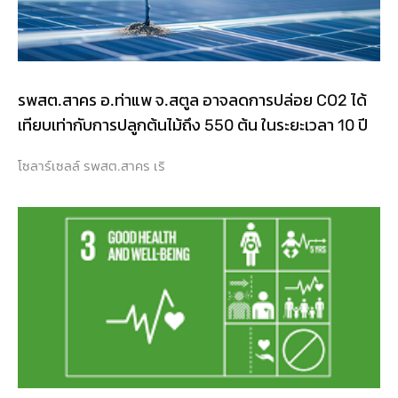
รพสต.สาคร อ.ท่าแพ จ.สตูล อาจลดการปล่อย CO2 ได้
เทียบเท่ากับการปลูกต้นไม้ถึง 550 ต้น ในระยะเวลา 10 ปี
โซลาร์เซลล์ รพสต.สาคร เริ