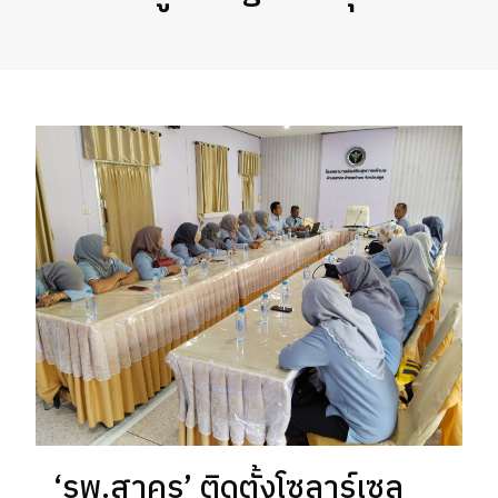
‘รพ.สาคร’ ติดตั้งโซลาร์เซล