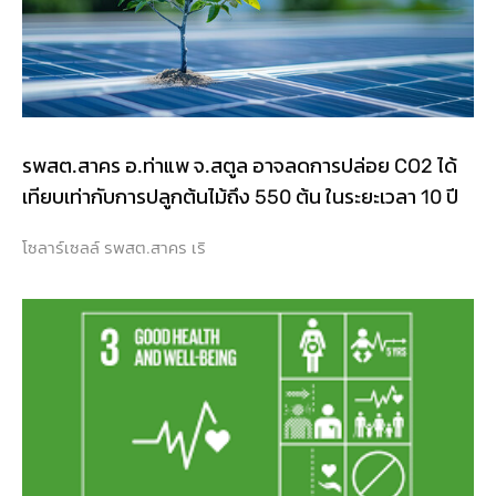
รพสต.สาคร อ.ท่าแพ จ.สตูล อาจลดการปล่อย CO2 ได้
เทียบเท่ากับการปลูกต้นไม้ถึง 550 ต้น ในระยะเวลา 10 ปี
โซลาร์เซลล์ รพสต.สาคร เริ