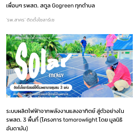
เพื่อนๆ รพสต. สตูล Gogreen ทุกตำบล
‘รพ.สาคร’ ติดตั้งโซลาร์เซ
ระบบผลิตไฟฟ้าจากพลังงานแสงอาทิตย์ สู่ตัวอย่างใน
รพสต. 3 พื้นที่ (โครงการ tomorowlight โดย มูลนิธิ
อันดามัน)