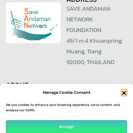
SAVE ANDAMAN
NETWORK
FOUNDATION
45/1 m.4 Khuanpring,
Muang, Trang
92000, THAILAND
ABOUT
Manage Cookie Consent
+6680 528 9553
saveandaman@yahoo.com
We use cookies to enhance your browsing experience, serve content, and
analyze our traffic.
© 2021 – Save Andaman Network Foundation
Accept